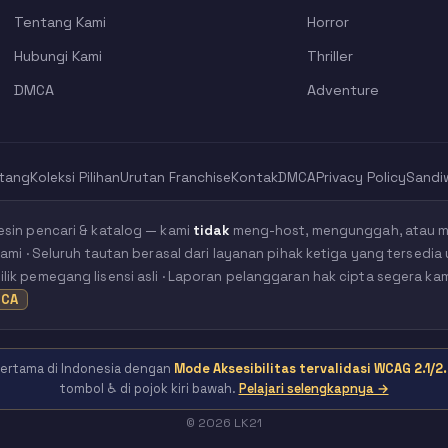
Tentang Kami
Horror
Hubungi Kami
Thriller
DMCA
Adventure
tang
Koleksi Pilihan
Urutan Franchise
Kontak
DMCA
Privacy Policy
Sandi
esin pencari & katalog — kami
tidak
meng-host, mengunggah, atau me
kami · Seluruh tautan berasal dari layanan pihak ketiga yang tersedia 
ik pemegang lisensi asli · Laporan pelanggaran hak cipta segera ka
CA
 pertama di Indonesia dengan
Mode Aksesibilitas tervalidasi WCAG 2.1/2.
tombol ♿ di pojok kiri bawah.
Pelajari selengkapnya →
© 2026 LK21