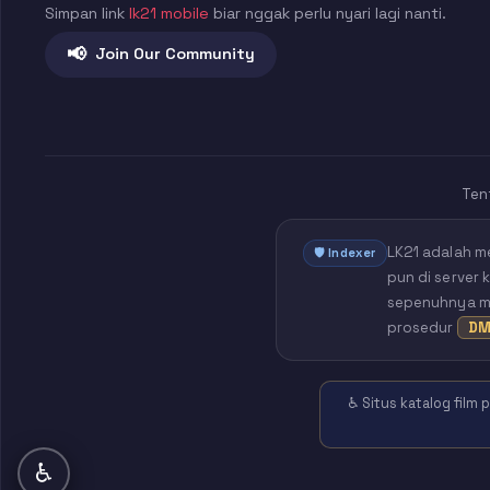
Simpan link
lk21 mobile
biar nggak perlu nyari lagi nanti.
📢
Join Our Community
Ten
LK21 adalah m
🛡️ Indexer
pun di server 
sepenuhnya mil
prosedur
DM
♿ Situs katalog film
♿