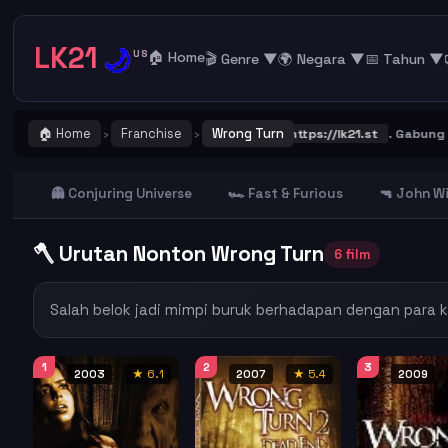
LK21
🌙
US
🏠 Home
🎬 Genre ▼
🌍 Negara ▼
📅 Tahun ▼
🏠 Home
Franchise
Wrong Turn
 ! Catat dan Bookmark alamat URL LK21
https://lk21.st
. Gabung bers
›
›
👻 Conjuring Universe
🏎️ Fast & Furious
🔫 John W
🪓 Urutan Nonton Wrong Turn
6 film
Salah belok jadi mimpi buruk berhadapan dengan para k
1
2
3
2003
★ 6.1
2007
★ 5.4
2009