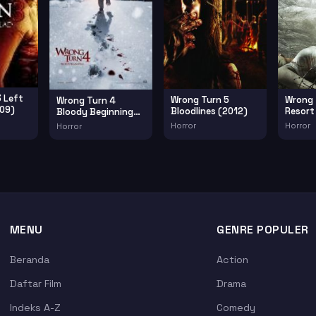
 Left
Wrong Turn 5
Wrong 
Wrong Turn 4
009)
Bloodlines (2012)
Resort
Bloody Beginnings
(2011)
Horror
Horror
Horror
MENU
GENRE POPULER
Beranda
Action
Daftar Film
Drama
Indeks A-Z
Comedy