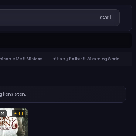
Cari
picable Me & Minions
⚡ Harry Potter & Wizarding World
🕶
g konsisten.
014
★ 4.1