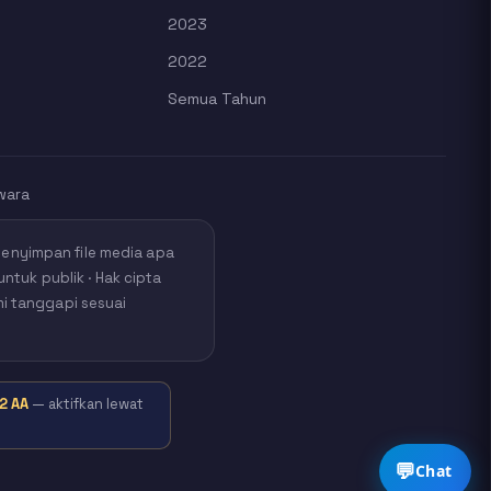
2023
2022
Semua Tahun
wara
nyimpan file media apa
untuk publik · Hak cipta
mi tanggapi sesuai
2 AA
— aktifkan lewat
💬
Chat