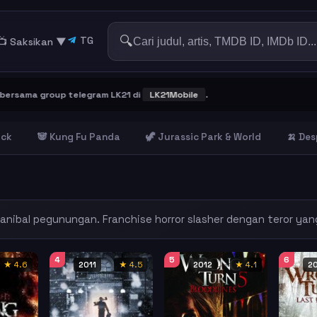
🔍
TG
📺 Saksikan
▼
ama group telegram LK21 di
LK21Mobile
.
ick
🐼 Kung Fu Panda
🦖 Jurassic Park & World
🍌 Des
anibal pegunungan. Franchise horror slasher dengan teror yan
4
5
6
★ 4.6
2011
★ 4.5
2012
★ 4.1
2