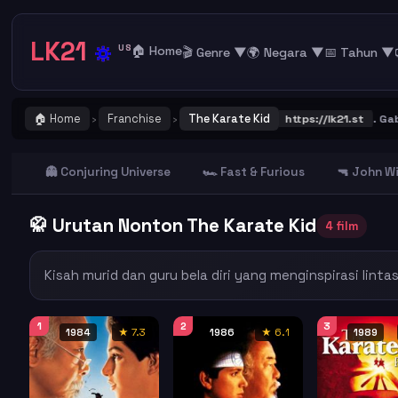
LK21
🔅
US
🏠 Home
🎬 Genre ▼
🌍 Negara ▼
📅 Tahun ▼
🏠 Home
Franchise
The Karate Kid
NTING ! Catat dan Bookmark alamat URL LK21
https://lk21.st
. Gabun
›
›
👻 Conjuring Universe
🏎️ Fast & Furious
🔫 John W
🥋 Urutan Nonton The Karate Kid
4 film
Kisah murid dan guru bela diri yang menginspirasi linta
1
2
3
1984
★ 7.3
1986
★ 6.1
1989