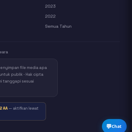
2023
2022
Semua Tahun
wara
nyimpan file media apa
untuk publik · Hak cipta
mi tanggapi sesuai
2 AA
— aktifkan lewat
💬
Chat