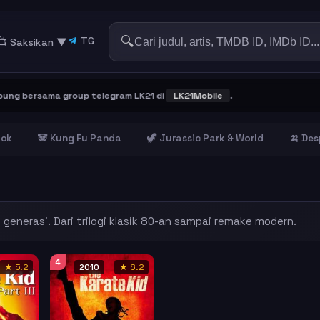
🔍
TG
📺 Saksikan
▼
g bersama group telegram LK21 di
LK21Mobile
.
ick
🐼 Kung Fu Panda
🦖 Jurassic Park & World
🍌 Des
s generasi. Dari trilogi klasik 80-an sampai remake modern.
4
★ 5.2
2010
★ 6.2