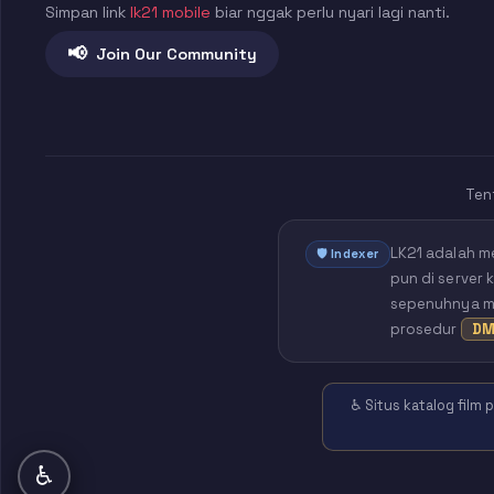
Simpan link
lk21 mobile
biar nggak perlu nyari lagi nanti.
📢
Join Our Community
Ten
LK21 adalah m
🛡️ Indexer
pun di server 
sepenuhnya mil
prosedur
DM
♿ Situs katalog film
♿