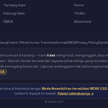
Tentang Kami
Horror
Hubungi Kami
Thriller
DMCA
Adventure
tang
Koleksi Pilihan
Urutan Franchise
Kontak
DMCA
Privacy Policy
Sandi
esin pencari & katalog — kami
tidak
meng-host, mengunggah, atau me
kami · Seluruh tautan berasal dari layanan pihak ketiga yang tersedia 
ik pemegang lisensi asli · Laporan pelanggaran hak cipta segera ka
CA
 pertama di Indonesia dengan
Mode Aksesibilitas tervalidasi WCAG 2.1/2.
tombol ♿ di pojok kiri bawah.
Pelajari selengkapnya →
© 2026 LK21