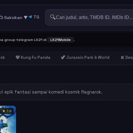
🔍
TG
📺 Saksikan
▼
roup telegram LK21 di
LK21Mobile
.
ick
🐼 Kung Fu Panda
🦖 Jurassic Park & World
🍌 Des
ari epik fantasi sampai komedi kosmik Ragnarok.
★ 7.9