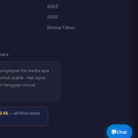
2023
2022
Semua Tahun
wara
nyimpan file media apa
untuk publik · Hak cipta
mi tanggapi sesuai
2 AA
— aktifkan lewat
💬
Chat