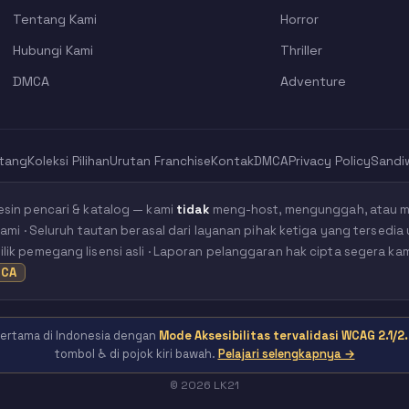
Tentang Kami
Horror
Hubungi Kami
Thriller
DMCA
Adventure
tang
Koleksi Pilihan
Urutan Franchise
Kontak
DMCA
Privacy Policy
Sandi
esin pencari & katalog — kami
tidak
meng-host, mengunggah, atau me
kami · Seluruh tautan berasal dari layanan pihak ketiga yang tersedia 
ik pemegang lisensi asli · Laporan pelanggaran hak cipta segera ka
CA
 pertama di Indonesia dengan
Mode Aksesibilitas tervalidasi WCAG 2.1/2.
tombol ♿ di pojok kiri bawah.
Pelajari selengkapnya →
© 2026 LK21