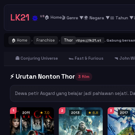
LK21
🔅
US
🏠 Home
🎬 Genre ▼
🌍 Negara ▼
📅 Tahun ▼
🏠 Home
Franchise
Thor
tat dan Bookmark alamat URL LK21
https://lk21.st
. Gabung bersama g
›
›
👻 Conjuring Universe
🏎️ Fast & Furious
🔫 John W
⚡ Urutan Nonton Thor
3 film
Dewa petir Asgard yang belajar jadi pahlawan sejati. D
1
2
3
2011
★ 7.0
2013
★ 6.8
2017