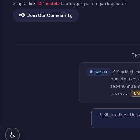
Simpan link
lk21 mobile
biar nggak perlu nyari lagi nanti.
📢
Join Our Community
Ten
LK21 adalah m
🛡️ Indexer
pun di server 
sepenuhnya mil
prosedur
DM
♿ Situs katalog film
♿