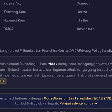
Indeks A-Z
Comedy
Tentang Kami
Horror
Hubungi Kami
Thriller
DMCA
Adventure
tang
Koleksi Pilihan
Urutan Franchise
Kontak
DMCA
Privacy Policy
Sandi
esin pencari & katalog — kami
tidak
meng-host, mengunggah, atau me
kami · Seluruh tautan berasal dari layanan pihak ketiga yang tersedia 
ik pemegang lisensi asli · Laporan pelanggaran hak cipta segera ka
CA
 pertama di Indonesia dengan
Mode Aksesibilitas tervalidasi WCAG 2.1/2.
tombol ♿ di pojok kiri bawah.
Pelajari selengkapnya →