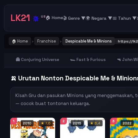
LK21
🔅
US
🏠 Home
🎬 Genre ▼
🌍 Negara ▼
📅 Tahun ▼
🏠 Home
Franchise
Despicable Me & Minions
PENTING ! Catat dan Bookmark alamat URL LK21
https://lk21.st
›
›
👻 Conjuring Universe
🏎️ Fast & Furious
🔫 John W
🍌 Urutan Nonton Despicable Me & Minion
Kisah Gru dan pasukan Minions yang menggemaskan, ter
— cocok buat tontonan keluarga.
1
2
3
2010
★ 7.6
2015
★ 6.4
2022