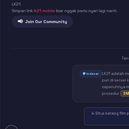
LK21.
Simpan link
lk21 mobile
biar nggak perlu nyari lagi nanti.
📢
Join Our Community
Ten
LK21 adalah m
🛡️ Indexer
pun di server 
sepenuhnya mil
prosedur
DM
♿ Situs katalog film