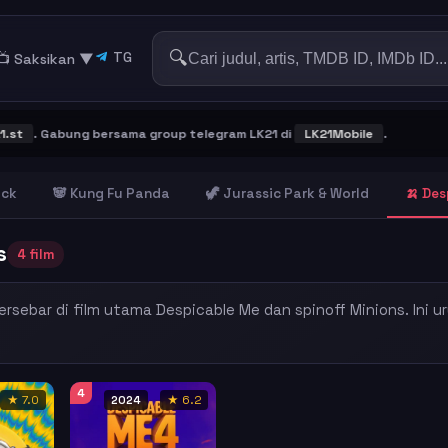
🔍
TG
📺 Saksikan
▼
. Gabung bersama group telegram LK21 di
LK21Mobile
.
ick
🐼 Kung Fu Panda
🦖 Jurassic Park & World
🍌 Des
s
4 film
sebar di film utama Despicable Me dan spinoff Minions. Ini u
4
★ 7.0
2024
★ 6.2