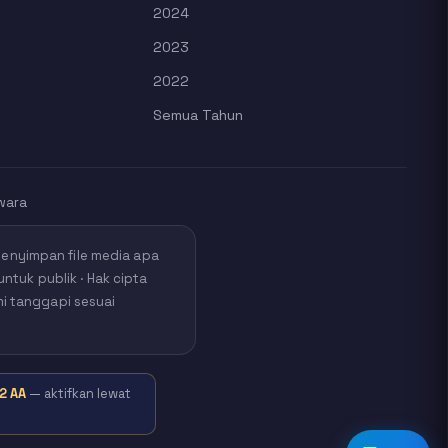
2024
2023
2022
Semua Tahun
wara
nyimpan file media apa
untuk publik · Hak cipta
mi tanggapi sesuai
2 AA
— aktifkan lewat