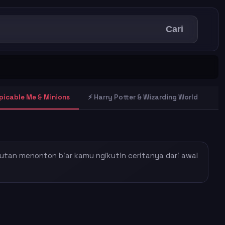
Cari
picable Me & Minions
⚡ Harry Potter & Wizarding World
🕶
rutan menonton biar kamu ngikutin ceritanya dari awal