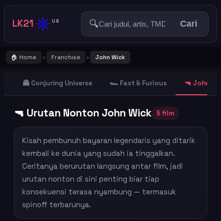
☀️
LK21
🔍
US
Cari
🏠 Home
Franchise
John Wick
›
›
👻 Conjuring Universe
🏎️ Fast & Furious
🔫 John Wi
🔫 Urutan Nonton John Wick
5 film
Kisah pembunuh bayaran legendaris yang ditarik
kembali ke dunia yang sudah ia tinggalkan.
Ceritanya berurutan langsung antar film, jadi
urutan nonton di sini penting biar tiap
konsekuensi terasa nyambung — termasuk
spinoff terbarunya.