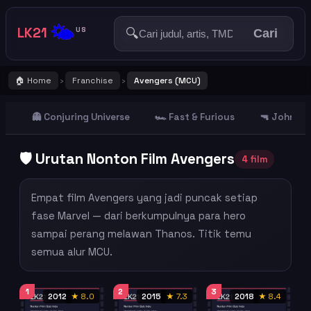
🌤️
LK21
🔍
US
Cari
🏠 Home
Franchise
Avengers (MCU)
›
›
👻 Conjuring Universe
🏎️ Fast & Furious
🔫 John Wi
🛡️ Urutan Nonton Film Avengers
4 film
Empat film Avengers yang jadi puncak setiap
fase Marvel — dari berkumpulnya para hero
sampai perang melawan Thanos. Titik temu
semua alur MCU.
1
2
3
2012
★ 8.0
2015
★ 7.3
2018
★ 8.4