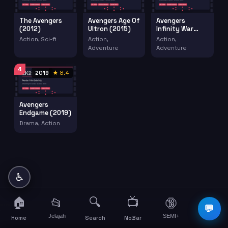
The Avengers
Avengers Age Of
Avengers
(2012)
Ultron (2015)
Infinity War
(2018)
Action, Sci-fi
Action,
Action,
Adventure
Adventure
4
2019
★ 8.4
Avengers
Endgame (2019)
Drama, Action
♿
🏠
🔍
📺
📂
🔞
☰
💬
Jelajah
SEMI+
More
Home
Search
NoBar