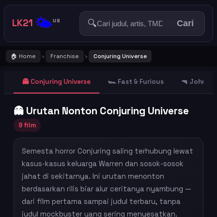
🌤️
LK21
🔍
US
Cari
🏠 Home
Franchise
Conjuring Universe
›
›
👻 Conjuring Universe
🏎️ Fast & Furious
🔫 John Wi
👻 Urutan Nonton Conjuring Universe
9 film
Semesta horror Conjuring saling terhubung lewat
kasus-kasus keluarga Warren dan sosok-sosok
jahat di sekitarnya. Ini urutan menonton
berdasarkan rilis biar alur ceritanya nyambung —
dari film pertama sampai judul terbaru, tanpa
judul mockbuster yang sering menyesatkan.