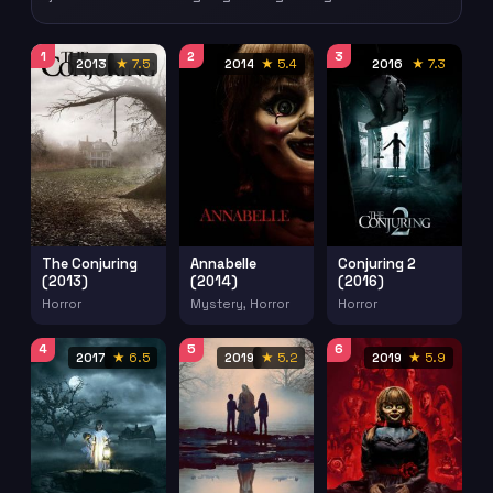
1
2
3
2013
★ 7.5
2014
★ 5.4
2016
★ 7.3
The Conjuring
Annabelle
Conjuring 2
(2013)
(2014)
(2016)
Horror
Mystery, Horror
Horror
4
5
6
2017
★ 6.5
2019
★ 5.2
2019
★ 5.9