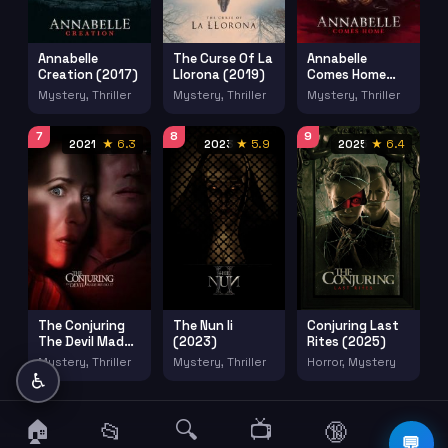
Annabelle
The Curse Of La
Annabelle
Creation (2017)
Llorona (2019)
Comes Home
(2019)
Mystery, Thriller
Mystery, Thriller
Mystery, Thriller
7
8
9
2021
★ 6.3
2023
★ 5.9
2025
★ 6.4
The Conjuring
The Nun Ii
Conjuring Last
The Devil Made
(2023)
Rites (2025)
Me Do It (2021)
Mystery, Thriller
Mystery, Thriller
Horror, Mystery
♿
🏠
🔍
📺
📂
🔞
☰
💬