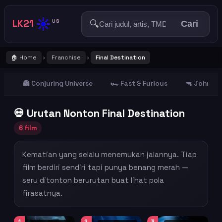
☀️
LK21
🔍
US
Cari
🏠 Home
Franchise
Final Destination
›
›
👻 Conjuring Universe
🏎️ Fast & Furious
🔫 John Wi
💀 Urutan Nonton Final Destination
6 film
Kematian yang selalu menemukan jalannya. Tiap
film berdiri sendiri tapi punya benang merah —
seru ditonton berurutan buat lihat pola
firasatnya.
1
2
3