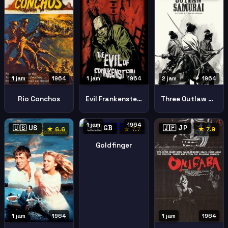
1 jam
1964
1 jam
1964
2 jam
1964
Rio Conchos
Evil Frankenstein
Three Outlaw Samurai
1 jam
1964
🇺🇸 US
🇬🇧 GB
🇯🇵 JP
★ 6.6
★ 7.7
★ 7.9
Goldfinger
1 jam
1964
1 jam
1964