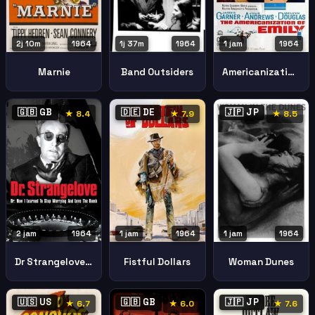
2j 10m
1964
1j 37m
1964
1 jam
1964
Marnie
Band Outsiders
Americanization Emily
🇬🇧 GB
🇩🇪 DE
🇯🇵 JP
★ 8.4
★ 7.9
★ 8.5
2 jam
1964
1 jam
1964
1 jam
1964
Dr Strangelove Learned Stop Worrying Love Bomb
Fistful Dollars
Woman Dunes
🇺🇸 US
🇬🇧 GB
🇯🇵 JP
★ 6.7
★ 6.0
★ 7.6