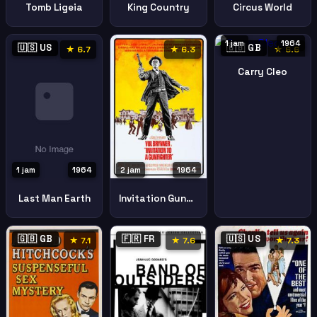
Tomb Ligeia
King Country
Circus World
1 jam
1964
🇺🇸 US
🇬🇧 GB
★ 6.7
★ 6.3
★ 6.6
Carry Cleo
1 jam
1964
2 jam
1964
Last Man Earth
Invitation Gunfighter
🇬🇧 GB
🇫🇷 FR
🇺🇸 US
★ 7.1
★ 7.6
★ 7.3