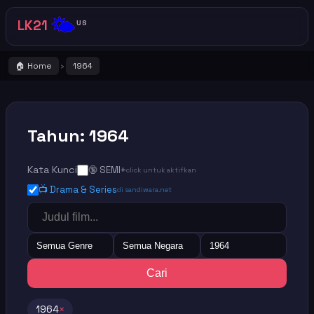
🌤️
LK21
US
🏠 Home
1964
›
Tahun: 1964
Kata Kunci
🔞 SEMI+
click untuk aktifkan
📺 Drama & Series
di sandiwara.net
Semua Genre
Semua Negara
1964
Cari
1964
×