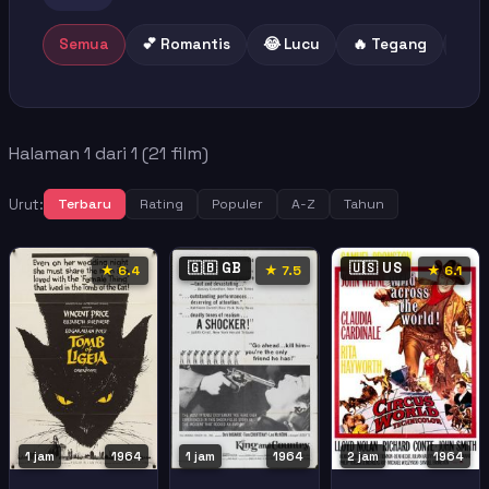
Semua
💕 Romantis
😂 Lucu
🔥 Tegang
😢 
Halaman 1 dari 1 (21 film)
Urut:
Terbaru
Rating
Populer
A-Z
Tahun
🇬🇧 GB
🇺🇸 US
★ 6.4
★ 7.5
★ 6.1
1 jam
1964
1 jam
1964
2 jam
1964