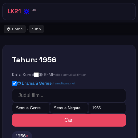
🔅
LK21
US
🏠 Home
1956
›
Tahun: 1956
Kata Kunci
🔞 SEMI+
click untuk aktifkan
📺 Drama & Series
di sandiwara.net
Semua Genre
Semua Negara
1956
Cari
1956
×