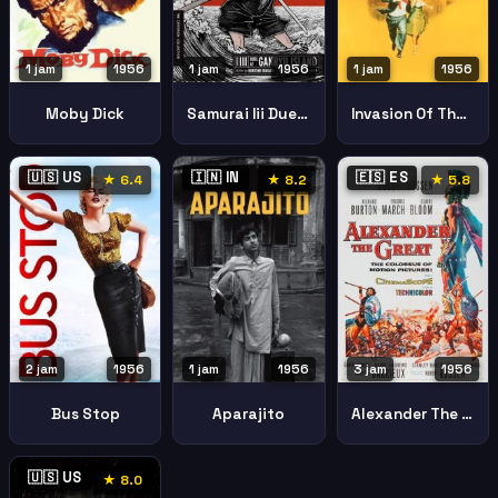
1 jam
1956
1 jam
1956
1 jam
1956
Moby Dick
Samurai Iii Duel Ganryu Island
Invasion Of The Body Snatchers
🇺🇸 US
🇮🇳 IN
🇪🇸 ES
★ 6.4
★ 8.2
★ 5.8
2 jam
1956
1 jam
1956
3 jam
1956
Bus Stop
Aparajito
Alexander The Great
🇺🇸 US
★ 8.0