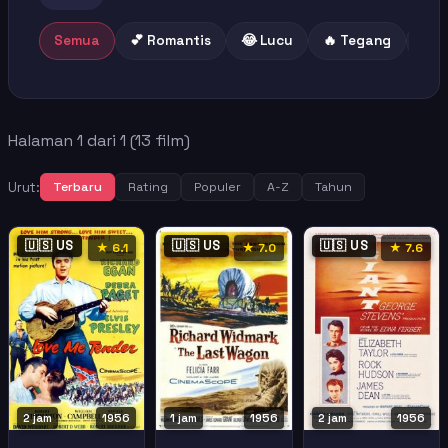
Semua
💕 Romantis
😂 Lucu
🔥 Tegang
😢 
Halaman 1 dari 1 (13 film)
Urut:
Terbaru
Rating
Populer
A-Z
Tahun
🇺🇸 US
🇺🇸 US
🇺🇸 US
★ 6.1
★ 7.0
★ 7.6
2 jam
1956
1 jam
1956
2 jam
1956