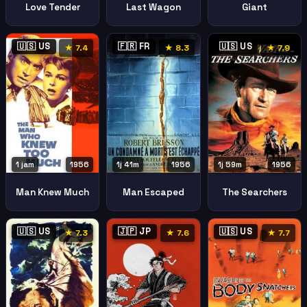
Love Tender
Last Wagon
Giant
🇺🇸 US
🇫🇷 FR
🇺🇸 US
★ 7.4
★ 8.3
★ 7.9
1 jam
1956
1j 41m
1956
1j 59m
1956
Man Knew Much
Man Escaped
The Searchers
🇺🇸 US
🇯🇵 JP
🇺🇸 US
★ 7.3
★ 7.6
★ 7.7