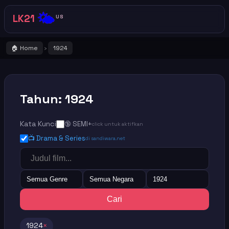
🌤️
LK21
US
🏠 Home
1924
›
Tahun: 1924
Kata Kunci
🔞 SEMI+
click untuk aktifkan
📺 Drama & Series
di sandiwara.net
Semua Genre
Semua Negara
1924
Cari
1924
×