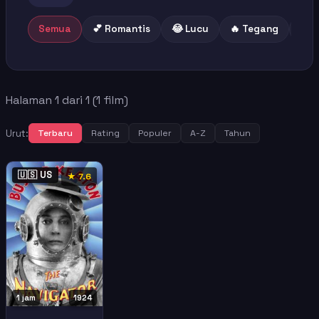
Semua
💕 Romantis
😂 Lucu
🔥 Tegang
😢 
Halaman 1 dari 1 (1 film)
Urut:
Terbaru
Rating
Populer
A-Z
Tahun
🇺🇸 US
★ 7.6
1 jam
1924