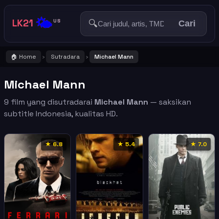
🌤️
LK21
🔍
US
Cari
🏠 Home
Sutradara
Michael Mann
›
›
Michael Mann
9 film yang disutradarai
Michael Mann
— saksikan
subtitle Indonesia, kualitas HD.
★ 6.8
★ 5.4
★ 7.0