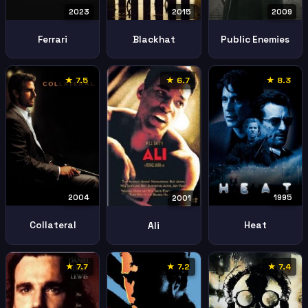
2023
2009
2015
Ferrari
Public Enemies
Blackhat
★ 7.5
★ 6.7
★ 8.3
2004
1995
2001
Collateral
Heat
Ali
★ 7.7
★ 7.2
★ 7.4