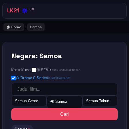
🔅
LK21
US
🏠 Home
Samoa
›
Negara: Samoa
Kata Kunci
🔞 SEMI+
click untuk aktifkan
📺 Drama & Series
di sandiwara.net
Semua Genre
Semua Tahun
🌍 Samoa
Cari