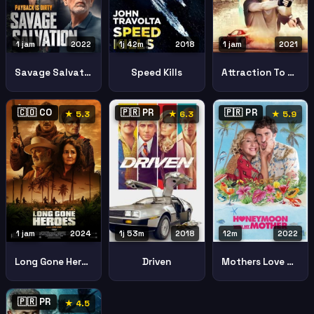
1 jam
2022
1j 42m
2018
1 jam
2021
Savage Salvation
Speed Kills
Attraction To Paris
🇨🇴 CO
🇵🇷 PR
🇵🇷 PR
★ 5.3
★ 6.3
★ 5.9
1 jam
2024
1j 53m
2018
12m
2022
Long Gone Heroes
Driven
Mothers Love Amor De Madre
🇵🇷 PR
★ 4.5