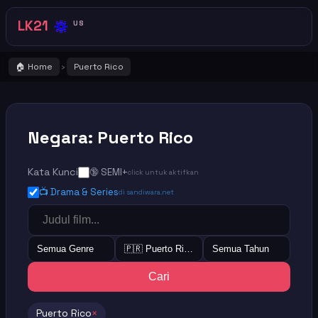
🔅
LK21
US
🏠 Home
Puerto Rico
›
Negara: Puerto Rico
Kata Kunci
🔞 SEMI+
click untuk aktifkan
📺 Drama & Series
di sandiwara.net
Semua Genre
🇵🇷 Puerto Rico
Semua Tahun
Cari
Puerto Rico
×