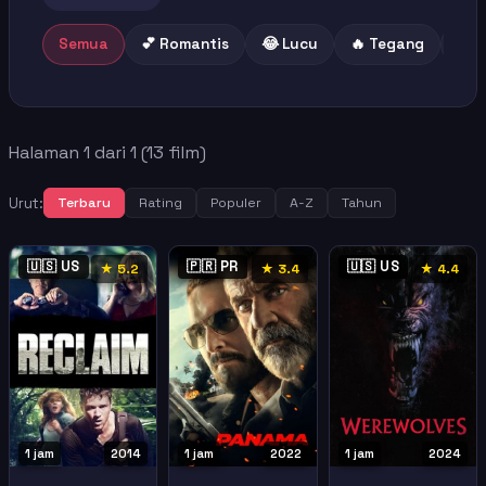
Semua
💕 Romantis
😂 Lucu
🔥 Tegang
😢 
Halaman 1 dari 1 (13 film)
Urut:
Terbaru
Rating
Populer
A-Z
Tahun
🇺🇸 US
🇵🇷 PR
🇺🇸 US
★ 5.2
★ 3.4
★ 4.4
1 jam
2014
1 jam
2022
1 jam
2024