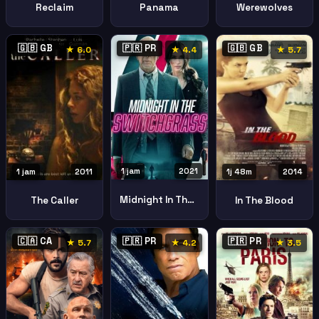
Reclaim
Panama
Werewolves
🇬🇧 GB
🇵🇷 PR
🇬🇧 GB
★ 6.0
★ 4.4
★ 5.7
1 jam
2021
1 jam
2011
1j 48m
2014
Midnight In The Switchgrass
The Caller
In The Blood
🇨🇦 CA
🇵🇷 PR
🇵🇷 PR
★ 5.7
★ 4.2
★ 3.5