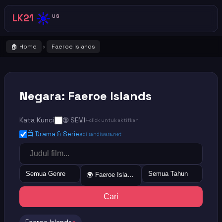
☀️
LK21
US
🏠 Home
Faeroe Islands
›
Negara: Faeroe Islands
Kata Kunci
🔞 SEMI+
click untuk aktifkan
📺 Drama & Series
di sandiwara.net
Semua Genre
Semua Tahun
🌍 Faeroe Islands
Cari