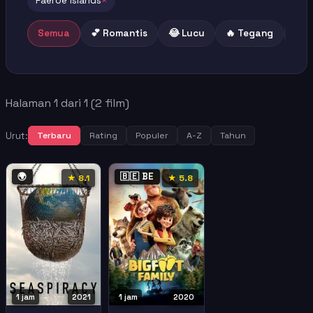
Faeroe Islands
×
Semua
💕 Romantis
😂 Lucu
🔥 Tegang
😢 
Halaman 1 dari 1 (2 film)
Urut:
Terbaru
Rating
Populer
A-Z
Tahun
🌍
🇧🇪 BE
★ 8.1
★ 5.8
1 jam
2021
1 jam
2020