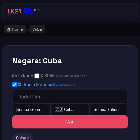
🌤️
LK21
US
🏠 Home
Cuba
›
Negara: Cuba
Kata Kunci
🔞 SEMI+
click untuk aktifkan
📺 Drama & Series
di sandiwara.net
Semua Genre
🇨🇺 Cuba
Semua Tahun
Cari
Cuba
×