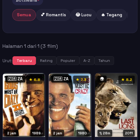
Botswana
×
Semua
💕 Romantis
😂 Lucu
🔥 Tegang
😢 
Halaman 1 dari 1 (3 film)
Urut:
Terbaru
Rating
Populer
A-Z
Tahun
🇿🇦 ZA
🇿🇦 ZA
🌍
★ 6.8
★ 7.3
★ 8.2
2 jam
1989
2 jam
1980
1j 28m
2011