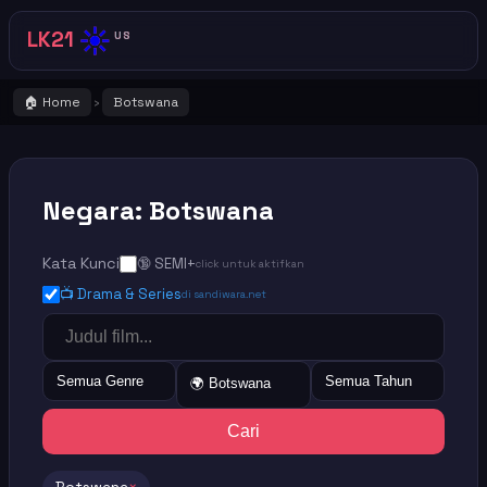
☀️
LK21
US
🏠 Home
Botswana
›
Negara: Botswana
Kata Kunci
🔞 SEMI+
click untuk aktifkan
📺 Drama & Series
di sandiwara.net
Semua Genre
Semua Tahun
🌍 Botswana
Cari