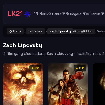
LK21
☀️
US
🏠 Home
🎬 Genre ▼
🌍 Negara ▼
📅 Tahun ▼
🏠 Home
Sutradara
Zach Lipovsky
TING ! Catat dan Bookmark alamat URL LK21
https://lk21.st
. Gabung 
›
›
Zach Lipovsky
4 film yang disutradarai
Zach Lipovsky
— saksikan subtit
★ 7.0
★ 5.2