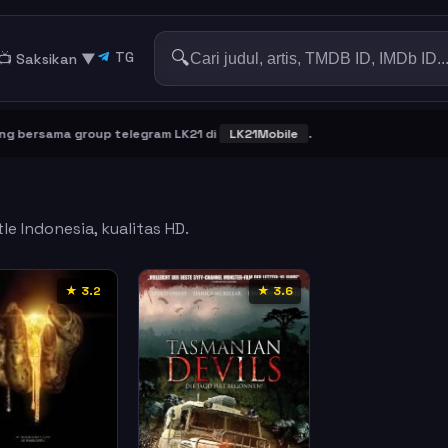
🔍
TG
📺 Saksikan
▼
bersama group telegram LK21 di
LK21Mobile
.
le Indonesia, kualitas HD.
★ 3.2
★ 3.6