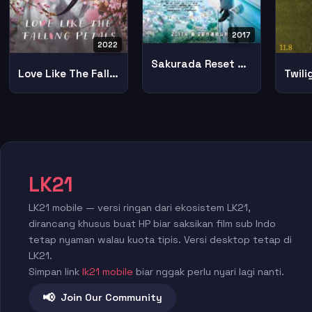
2017
2022
Sakurada Reset Part Ii
Love Like The Falling Petals My Dearest Like A Cherry Blossom
LK21
LK21 mobile — versi ringan dari ekosistem LK21,
dirancang khusus buat HP biar saksikan film sub Indo
tetap nyaman walau kuota tipis. Versi desktop tetap di
LK21.
Simpan link
lk21 mobile
biar nggak perlu nyari lagi nanti.
📢
Join Our Community