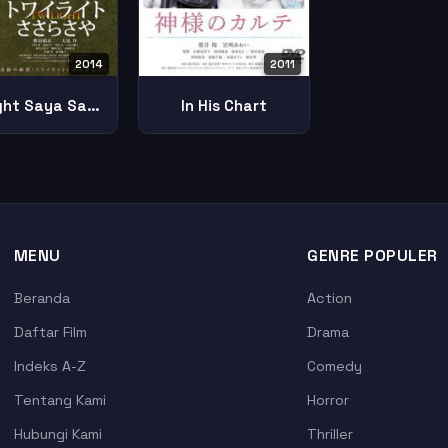
2014
2011
Twilight Saya Sasara
In His Chart
MENU
GENRE POPULER
Beranda
Action
Daftar Film
Drama
Indeks A-Z
Comedy
Tentang Kami
Horror
Hubungi Kami
Thriller