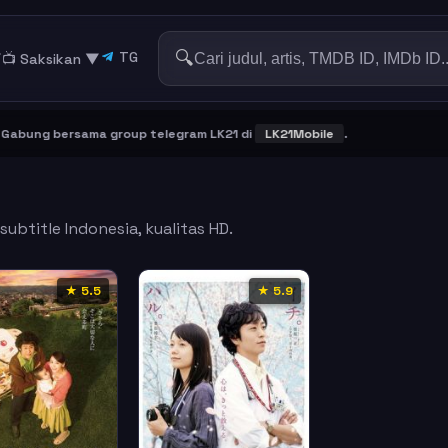
🔍
TG
▼
📺 Saksikan
▼
bung bersama group telegram LK21 di
LK21Mobile
.
ubtitle Indonesia, kualitas HD.
★ 5.5
★ 5.9