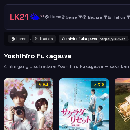
LK21
🌤️
US
🏠 Home
🎬 Genre ▼
🌍 Negara ▼
📅 Tahun 
🏠 Home
Sutradara
Yoshihiro Fukagawa
PENTING ! Catat dan Bookmark alamat URL LK21
https://lk21.st
. Ga
›
›
Yoshihiro Fukagawa
4 film yang disutradarai
Yoshihiro Fukagawa
— saksikan s
★ 6.2
★ 5.6