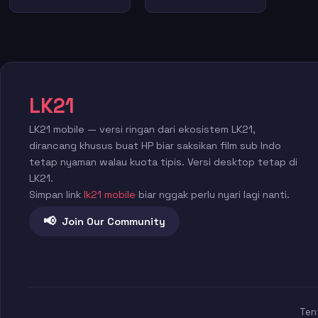
LK21
LK21 mobile — versi ringan dari ekosistem LK21,
dirancang khusus buat HP biar saksikan film sub Indo
tetap nyaman walau kuota tipis. Versi desktop tetap di
LK21.
Simpan link
lk21 mobile
biar nggak perlu nyari lagi nanti.
📢
Join Our Community
Ten