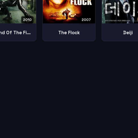
2010
2007
Legend Of The Fist The Return Of Chen Zhen
The Flock
Deiji