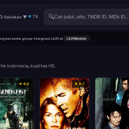
🔍
TG
📺 Saksikan
▼
rsama group telegram LK21 di
LK21Mobile
.
le Indonesia, kualitas HD.
★ 6.2
★ 5.7