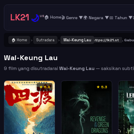
LK21
🌙
US
🏠 Home
🎬 Genre ▼
🌍 Negara ▼
📅 Tahun ▼
🏠 Home
Sutradara
Wai-Keung Lau
NG ! Catat dan Bookmark alamat URL LK21
https://lk21.st
. Gabung be
›
›
Wai-Keung Lau
9 film yang disutradarai
Wai-Keung Lau
— saksikan subtit
★ 5.4
★ 5.3