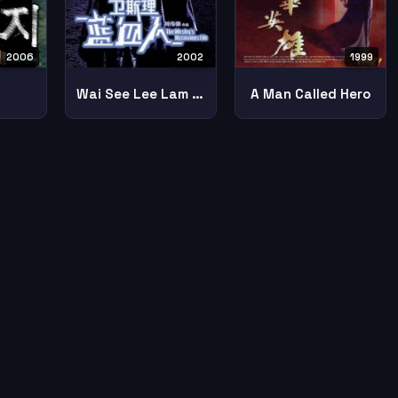
2006
2002
1999
Wai See Lee Lam Huet Yan
A Man Called Hero