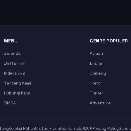
MENU
GENRE POPULER
Beranda
Action
Daftar Film
Drama
Indeks A-Z
Comedy
Tentang Kami
Horror
Hubungi Kami
Thriller
DMCA
Adventure
tang
Koleksi Pilihan
Urutan Franchise
Kontak
DMCA
Privacy Policy
Sandi