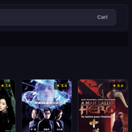
Cari
★ 7.4
★ 3.9
★ 5.9