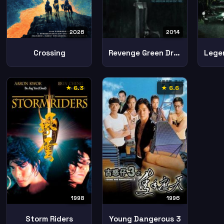
2026
2014
Crossing
Revenge Green Dragons
★ 6.3
★ 6.6
1998
1996
Storm Riders
Young Dangerous 3