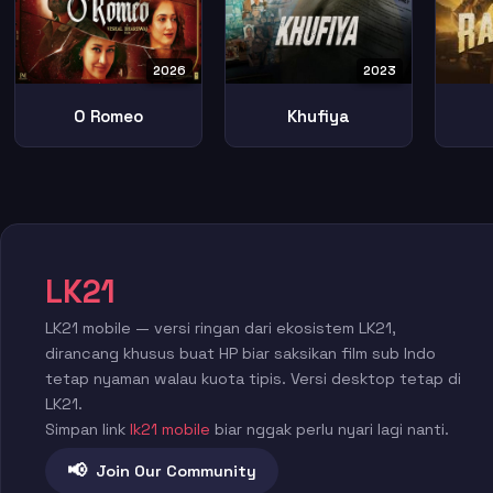
2026
2023
O Romeo
Khufiya
LK21
LK21 mobile — versi ringan dari ekosistem LK21,
dirancang khusus buat HP biar saksikan film sub Indo
tetap nyaman walau kuota tipis. Versi desktop tetap di
LK21.
Simpan link
lk21 mobile
biar nggak perlu nyari lagi nanti.
📢
Join Our Community