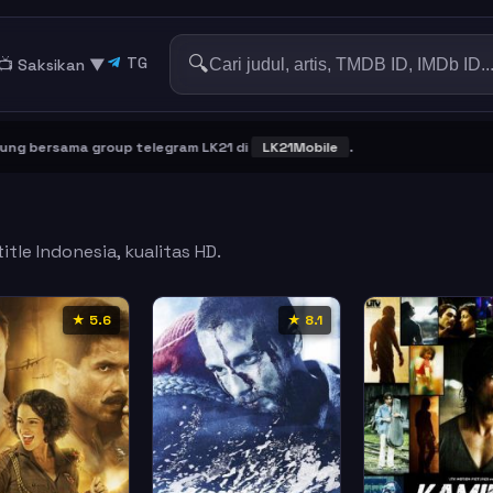
🔍
TG
📺 Saksikan
▼
bersama group telegram LK21 di
LK21Mobile
.
tle Indonesia, kualitas HD.
★ 5.6
★ 8.1