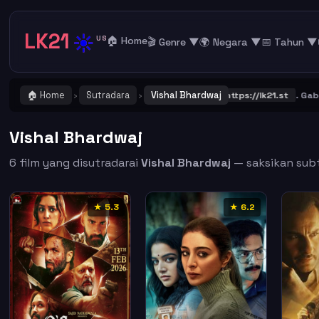
LK21
☀️
US
🏠 Home
🎬 Genre ▼
🌍 Negara ▼
📅 Tahun ▼
🏠 Home
Sutradara
Vishal Bhardwaj
TING ! Catat dan Bookmark alamat URL LK21
https://lk21.st
. Gabung 
›
›
Vishal Bhardwaj
6 film yang disutradarai
Vishal Bhardwaj
— saksikan subti
★ 5.3
★ 6.2