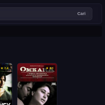
Cari
★ 7.4
★ 8.1