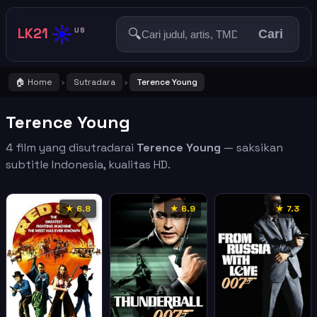
☀️
LK21
🔍
US
Cari
🏠 Home
Sutradara
Terence Young
›
›
Terence Young
4 film yang disutradarai
Terence Young
— saksikan
subtitle Indonesia, kualitas HD.
★ 6.8
★ 6.9
★ 7.3