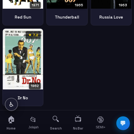
1971
1965
1963
Red Sun
Thunderball
Russia Love
★ 7.2
1962
Dr No
♿
🏠
🔍
📺
📂
🔞
☰
💬
Jelajah
SEMI+
More
Home
Search
NoBar