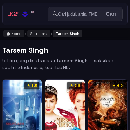
🔅
LK21
🔍
US
Cari
🏠 Home
Sutradara
Tarsem Singh
›
›
Tarsem Singh
5 film yang disutradarai
Tarsem Singh
— saksikan
subtitle Indonesia, kualitas HD.
★ 6.5
★ 5.6
★ 6.0