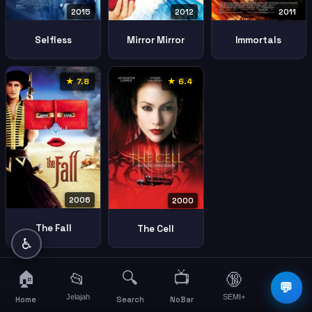
2012
2015
2011
Mirror Mirror
Selfless
Immortals
★ 7.8
★ 6.4
2006
2000
The Fall
The Cell
♿
🏠
🔍
📺
📂
🔞
☰
💬
Jelajah
SEMI+
More
Home
Search
NoBar