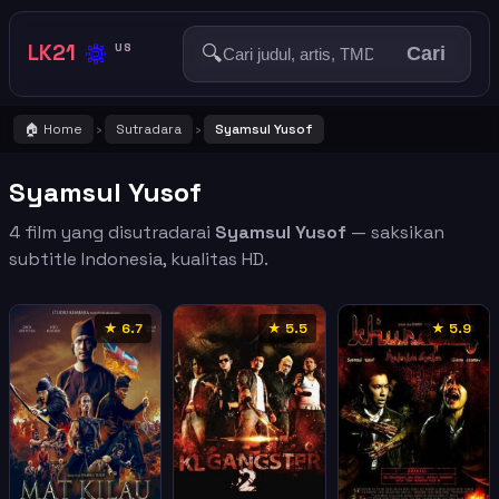
🔅
LK21
🔍
US
Cari
🏠 Home
Sutradara
Syamsul Yusof
›
›
Syamsul Yusof
4 film yang disutradarai
Syamsul Yusof
— saksikan
subtitle Indonesia, kualitas HD.
★ 6.7
★ 5.5
★ 5.9