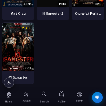
2022
2013
2011
Mat Kilau
Kl Gangster 2
Khurafat Perjanjian Syaitan
★ 5.4
2011
Kl Gangster
♿
🏠
🔍
📺
📂
🔞
☰
💬
Jelajah
SEMI+
More
Home
Search
NoBar