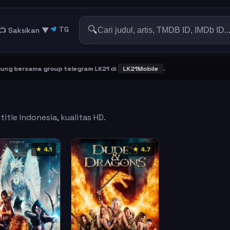
🔍
TG
📺 Saksikan
▼
 bersama group telegram LK21 di
LK21Mobile
.
itle Indonesia, kualitas HD.
★ 4.1
★ 4.7