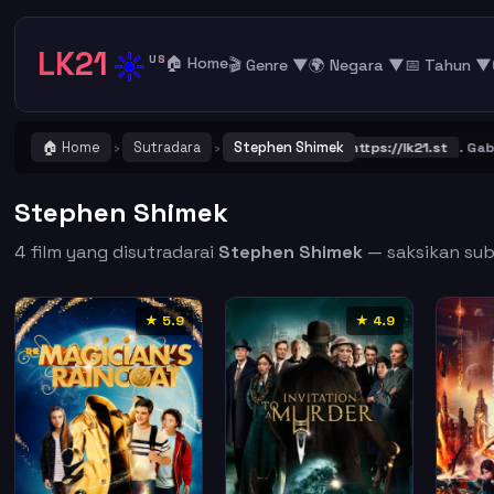
LK21
☀️
US
🏠 Home
🎬 Genre ▼
🌍 Negara ▼
📅 Tahun ▼
🏠 Home
Sutradara
Stephen Shimek
NTING ! Catat dan Bookmark alamat URL LK21
https://lk21.st
. Gabung
›
›
Stephen Shimek
4 film yang disutradarai
Stephen Shimek
— saksikan subt
★ 5.9
★ 4.9