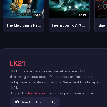
2024
2023
The Magicians Raincoat
Invitation To A Murder
Guar
LK21
LK21 mobile — versi ringan dari ekosistem LK21,
dirancang khusus buat HP biar saksikan film sub Indo
tetap nyaman walau kuota tipis. Versi desktop tetap di
LK21.
Simpan link
lk21 mobile
biar nggak perlu nyari lagi nanti.
📢
Join Our Community