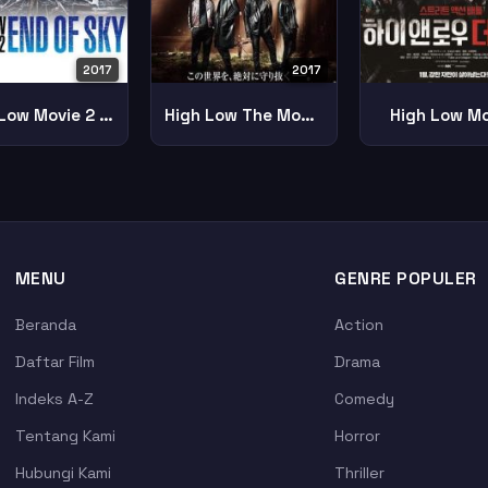
2017
2017
High Low Movie 2 End Sky
High Low The Movie 3 Final Mission
High Low Mo
MENU
GENRE POPULER
Beranda
Action
Daftar Film
Drama
Indeks A-Z
Comedy
Tentang Kami
Horror
Hubungi Kami
Thriller