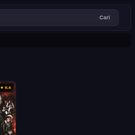
Cari
★ 6.4