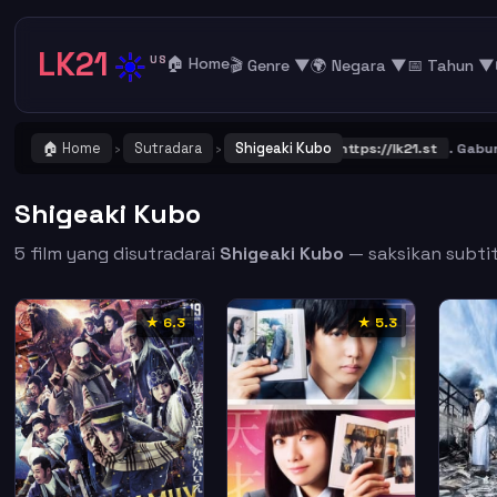
LK21
☀️
US
🏠 Home
🎬 Genre ▼
🌍 Negara ▼
📅 Tahun ▼
🏠 Home
Sutradara
Shigeaki Kubo
NG ! Catat dan Bookmark alamat URL LK21
https://lk21.st
. Gabung be
›
›
Shigeaki Kubo
5 film yang disutradarai
Shigeaki Kubo
— saksikan subtitl
★ 6.3
★ 5.3