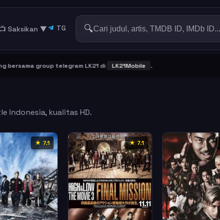
🔍
TG
📺 Saksikan
▼
rsama group telegram LK21 di
LK21Mobile
.
e Indonesia, kualitas HD.
★ 7.1
★ 7.1