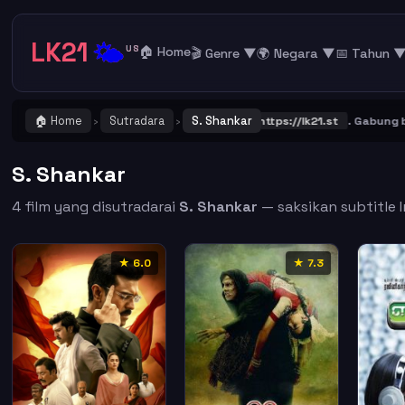
LK21
🌤️
US
🏠 Home
🎬 Genre ▼
🌍 Negara ▼
📅 Tahun 
🏠 Home
Sutradara
S. Shankar
 ! Catat dan Bookmark alamat URL LK21
https://lk21.st
. Gabung bers
›
›
S. Shankar
4 film yang disutradarai
S. Shankar
— saksikan subtitle I
★ 6.0
★ 7.3