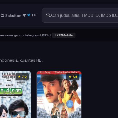
🔍
TG
▼
📺 Saksikan
▼
ama group telegram LK21 di
LK21Mobile
.
ndonesia, kualitas HD.
★ 7.0
★ 7.8