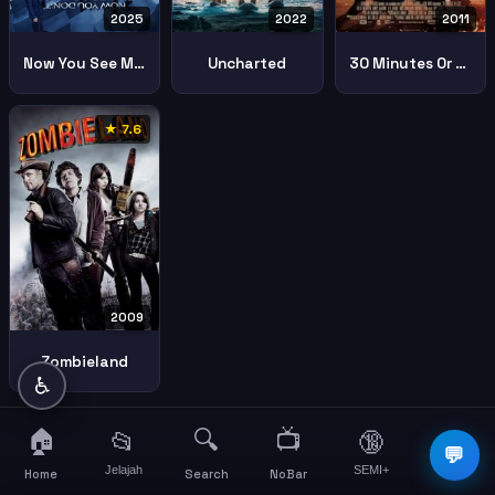
2025
2022
2011
Now You See Me Now You Dont
Uncharted
30 Minutes Or Less
★ 7.6
2009
Zombieland
♿
🏠
🔍
📺
📂
🔞
☰
💬
Jelajah
SEMI+
More
Home
Search
NoBar