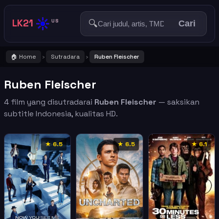
☀️
LK21
🔍
US
Cari
🏠 Home
Sutradara
Ruben Fleischer
›
›
Ruben Fleischer
4 film yang disutradarai
Ruben Fleischer
— saksikan
subtitle Indonesia, kualitas HD.
★ 6.5
★ 6.5
★ 6.1