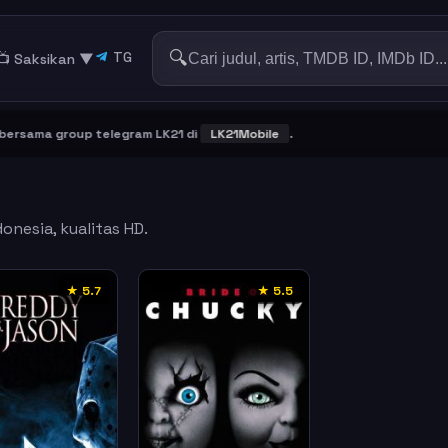
🔍
TG
📺 Saksikan
▼
ama group telegram LK21 di
LK21Mobile
.
onesia, kualitas HD.
★ 5.7
★ 5.5