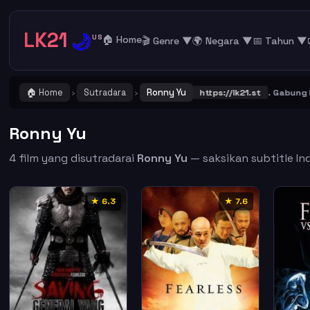
LK21
🌙
US
🏠 Home
🎬 Genre ▼
🌍 Negara ▼
📅 Tahun ▼
🏠 Home
Sutradara
Ronny Yu
 ! Catat dan Bookmark alamat URL LK21
https://lk21.st
. Gabung bers
›
›
Ronny Yu
4 film yang disutradarai
Ronny Yu
— saksikan subtitle Ind
★ 6.3
★ 7.6