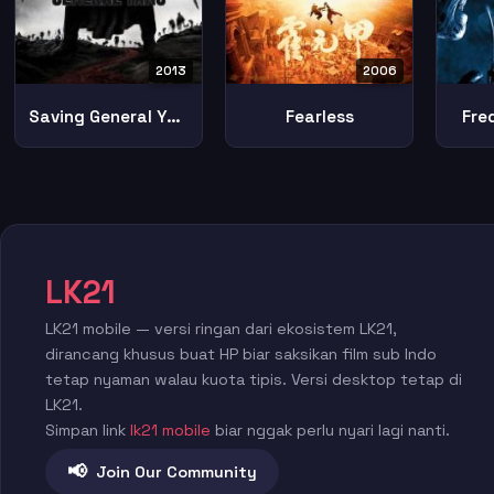
2006
2013
Fearless
Fre
Saving General Yang
LK21
LK21 mobile — versi ringan dari ekosistem LK21,
dirancang khusus buat HP biar saksikan film sub Indo
tetap nyaman walau kuota tipis. Versi desktop tetap di
LK21.
Simpan link
lk21 mobile
biar nggak perlu nyari lagi nanti.
📢
Join Our Community