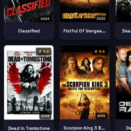
2024
2022
Classified
Fistful Of Vengeance
Dea
★ 4.8
★ 3.6
2012
2013
Scorpion King 3 Battle Redemption
De
Dead In Tombstone