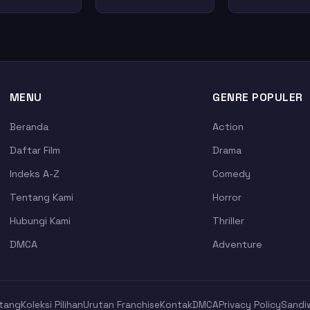
MENU
GENRE POPULER
Beranda
Action
Daftar Film
Drama
Indeks A-Z
Comedy
Tentang Kami
Horror
Hubungi Kami
Thriller
DMCA
Adventure
tang
Koleksi Pilihan
Urutan Franchise
Kontak
DMCA
Privacy Policy
Sandi