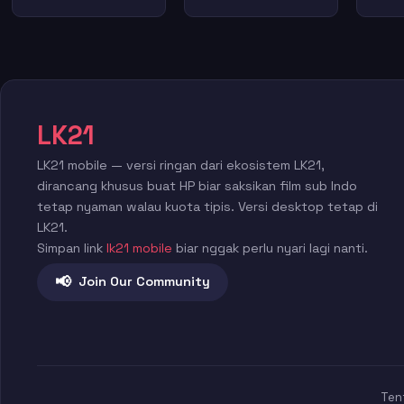
LK21
LK21 mobile — versi ringan dari ekosistem LK21,
dirancang khusus buat HP biar saksikan film sub Indo
tetap nyaman walau kuota tipis. Versi desktop tetap di
LK21.
Simpan link
lk21 mobile
biar nggak perlu nyari lagi nanti.
📢
Join Our Community
Ten