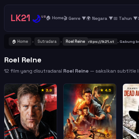
LK21
🌙
US
🏠 Home
🎬 Genre ▼
🌍 Negara ▼
📅 Tahun ▼
🏠 Home
Sutradara
Roel Reine
Catat dan Bookmark alamat URL LK21
https://lk21.st
. Gabung bersama
›
›
Roel Reine
12 film yang disutradarai
Roel Reine
— saksikan subtitle I
★ 3.9
★ 4.5