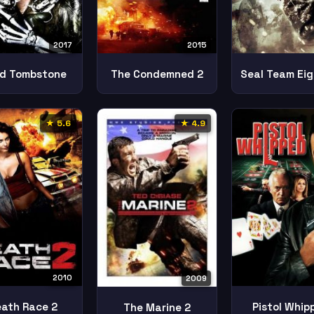
2017
2015
d Tombstone
The Condemned 2
★ 5.6
★ 4.9
2010
2009
ath Race 2
Pistol Whip
The Marine 2