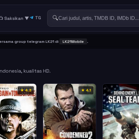
🔍
TG
📺 Saksikan
▼
 group telegram LK21 di
LK21Mobile
.
ndonesia, kualitas HD.
★ 4.3
★ 4.1