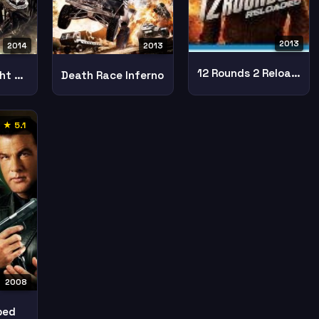
2013
2014
2013
12 Rounds 2 Reloaded
Seal Team Eight Behind Enemy Lines
Death Race Inferno
★ 5.1
2008
ped