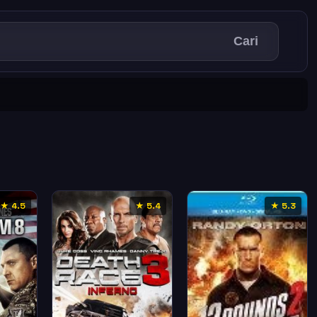
Cari
★ 4.5
★ 5.4
★ 5.3