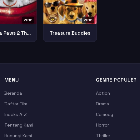
2012
2012
Santa Paws 2 The Santa Pups
Treasure Buddies
MENU
GENRE POPULER
Beranda
Action
Daftar Film
Drama
Indeks A-Z
Comedy
Tentang Kami
Horror
Hubungi Kami
Thriller