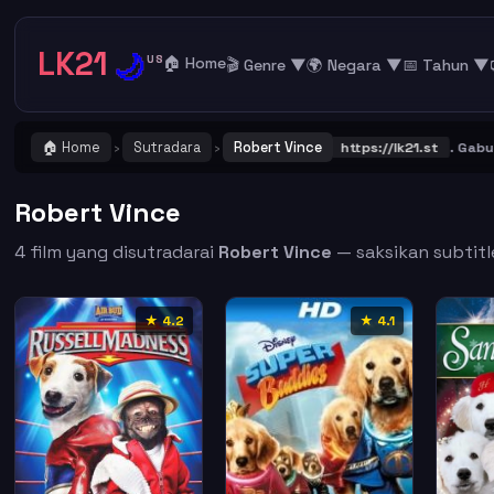
LK21
🌙
US
🏠 Home
🎬 Genre ▼
🌍 Negara ▼
📅 Tahun ▼
🏠 Home
Sutradara
Robert Vince
TING ! Catat dan Bookmark alamat URL LK21
https://lk21.st
. Gabung 
›
›
Robert Vince
4 film yang disutradarai
Robert Vince
— saksikan subtitle
★ 4.2
★ 4.1