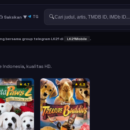
🔍
TG
📺 Saksikan
▼
bersama group telegram LK21 di
LK21Mobile
.
 Indonesia, kualitas HD.
★ 4.7
★ 4.3