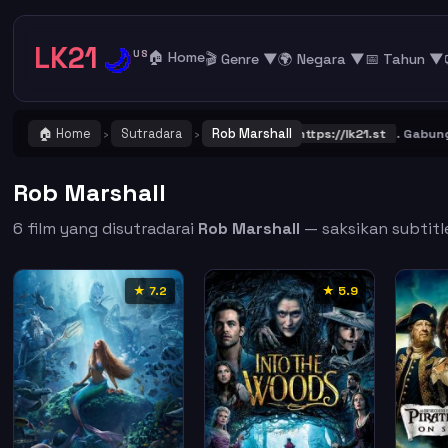
LK21
🌙
US
🏠 Home
🎬 Genre ▼
🌍 Negara ▼
📅 Tahun ▼
🏠 Home
Sutradara
Rob Marshall
G ! Catat dan Bookmark alamat URL LK21
https://lk21.st
. Gabung ber
›
›
Rob Marshall
6 film yang disutradarai
Rob Marshall
— saksikan subtitle
★ 7.2
★ 5.9