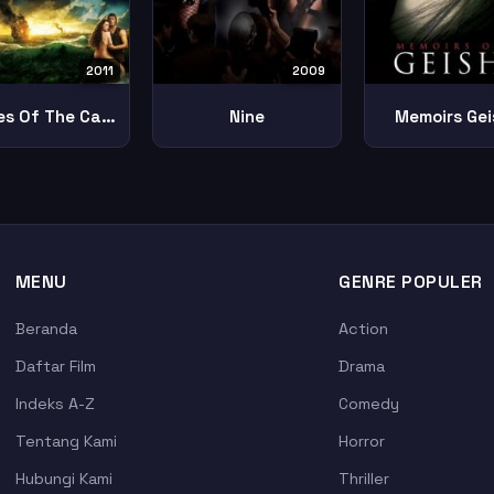
2011
2009
Pirates Of The Caribbean On Stranger Tides
Nine
Memoirs Gei
MENU
GENRE POPULER
Beranda
Action
Daftar Film
Drama
Indeks A-Z
Comedy
Tentang Kami
Horror
Hubungi Kami
Thriller