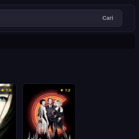
Cari
★ 7.3
★ 7.2