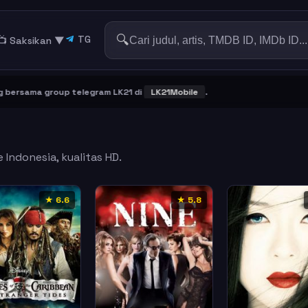
🔍
TG
📺 Saksikan
▼
sama group telegram LK21 di
LK21Mobile
.
 Indonesia, kualitas HD.
★ 6.6
★ 5.8