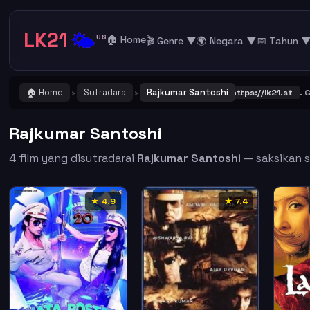
LK21
🌤️
US
🏠 Home
🎬 Genre ▼
🌍 Negara ▼
📅 Tahun 
🏠 Home
Sutradara
Rajkumar Santoshi
PENTING ! Catat dan Bookmark alamat URL LK21
https://lk21.st
. Gab
›
›
Rajkumar Santoshi
4 film yang disutradarai
Rajkumar Santoshi
— saksikan su
★ 4.9
★ 7.4