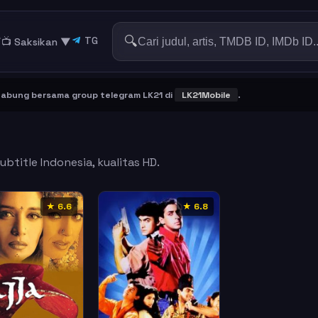
🔍
TG
▼
📺 Saksikan
▼
ung bersama group telegram LK21 di
LK21Mobile
.
btitle Indonesia, kualitas HD.
★ 6.6
★ 6.8