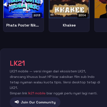
2013
2004
Phata Poster Nikhla Hero
Khakee
LK21
LK21 mobile — versi ringan dari ekosistem LK21,
dirancang khusus buat HP biar saksikan film sub Indo
tetap nyaman walau kuota tipis. Versi desktop tetap di
LK21.
Simpan link
lk21 mobile
biar nggak perlu nyari lagi nanti.
📢
Join Our Community