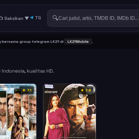
🔍
TG
📺 Saksikan
▼
rsama group telegram LK21 di
LK21Mobile
.
 Indonesia, kualitas HD.
★ 7.1
★ 7.8