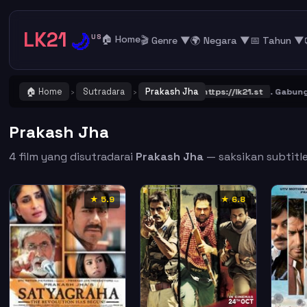
LK21
🌙
US
🏠 Home
🎬 Genre ▼
🌍 Negara ▼
📅 Tahun ▼
🏠 Home
Sutradara
Prakash Jha
NG ! Catat dan Bookmark alamat URL LK21
https://lk21.st
. Gabung be
›
›
Prakash Jha
4 film yang disutradarai
Prakash Jha
— saksikan subtitle
★ 5.9
★ 6.8