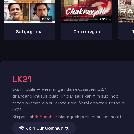
2013
2012
Satyagraha
Chakravyuh
LK21
LK21 mobile — versi ringan dari ekosistem LK21,
dirancang khusus buat HP biar saksikan film sub Indo
tetap nyaman walau kuota tipis. Versi desktop tetap di
LK21.
Simpan link
lk21 mobile
biar nggak perlu nyari lagi nanti.
📢
Join Our Community