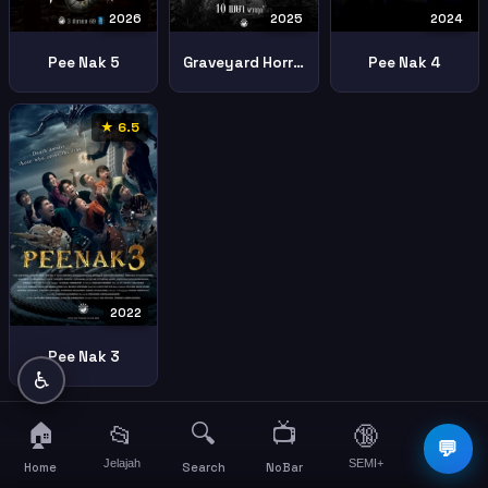
2026
2025
2024
Pee Nak 5
Graveyard Horror
Pee Nak 4
★ 6.5
2022
Pee Nak 3
♿
🏠
🔍
📺
📂
🔞
☰
💬
Jelajah
SEMI+
More
Home
Search
NoBar