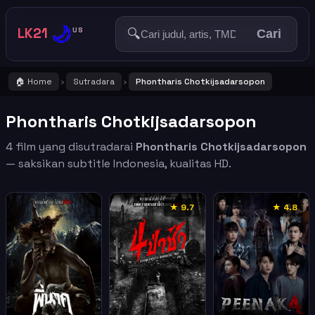
🌙
LK21
🔍
US
Cari
🏠 Home
Sutradara
Phontharis Chotkijsadarsopon
›
›
Phontharis Chotkijsadarsopon
4 film yang disutradarai
Phontharis Chotkijsadarsopon
— saksikan subtitle Indonesia, kualitas HD.
★ 9.7
★ 4.8