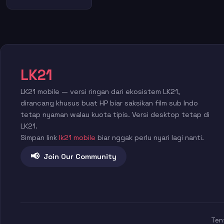
LK21
LK21 mobile — versi ringan dari ekosistem LK21,
dirancang khusus buat HP biar saksikan film sub Indo
tetap nyaman walau kuota tipis. Versi desktop tetap di
LK21.
Simpan link
lk21 mobile
biar nggak perlu nyari lagi nanti.
📢
Join Our Community
Ten