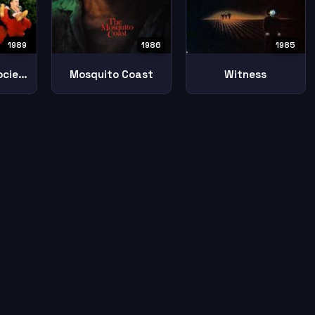
1989
1986
1985
Dead Poets Society
Mosquito Coast
Witness