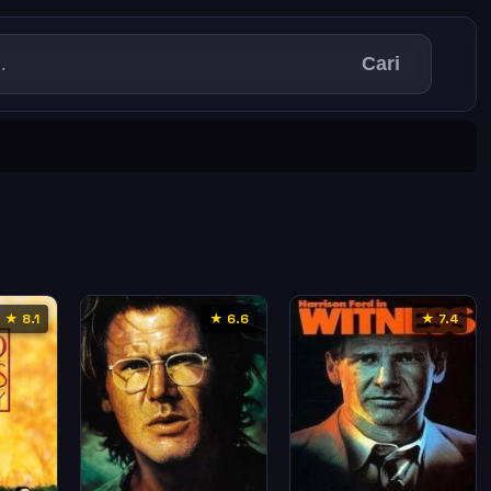
Cari
★ 8.1
★ 6.6
★ 7.4