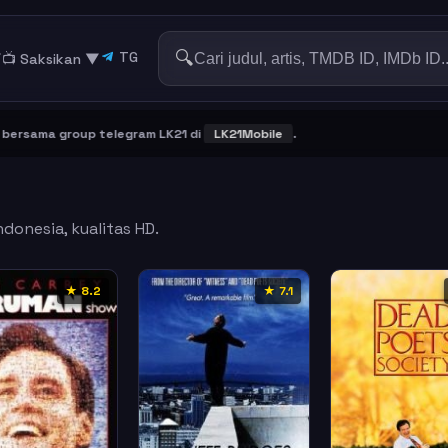
🔍
TG
▼
📺 Saksikan
▼
ma group telegram LK21 di
LK21Mobile
.
ndonesia, kualitas HD.
★ 8.2
★ 7.1