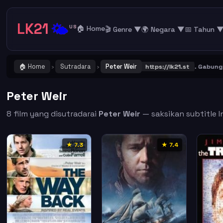
LK21
🌤️
US
🏠 Home
🎬 Genre ▼
🌍 Negara ▼
📅 Tahun 
🏠 Home
Sutradara
Peter Weir
! Catat dan Bookmark alamat URL LK21
https://lk21.st
. Gabung bersa
›
›
Peter Weir
8 film yang disutradarai
Peter Weir
— saksikan subtitle I
★ 7.3
★ 7.4