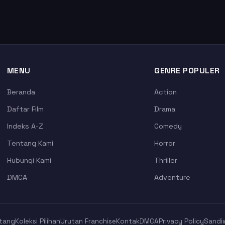
MENU
GENRE POPULER
Beranda
Action
Daftar Film
Drama
Indeks A-Z
Comedy
Tentang Kami
Horror
Hubungi Kami
Thriller
DMCA
Adventure
tang
Koleksi Pilihan
Urutan Franchise
Kontak
DMCA
Privacy Policy
Sandi