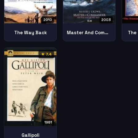
2010
2003
The Way Back
Master And Commander The Far Side Of The World
The
★ 7.4
1981
Gallipoli