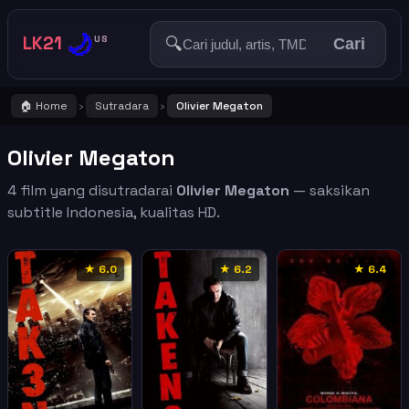
🌙
LK21
🔍
US
Cari
🏠 Home
Sutradara
Olivier Megaton
›
›
Olivier Megaton
4 film yang disutradarai
Olivier Megaton
— saksikan
subtitle Indonesia, kualitas HD.
★ 6.0
★ 6.2
★ 6.4