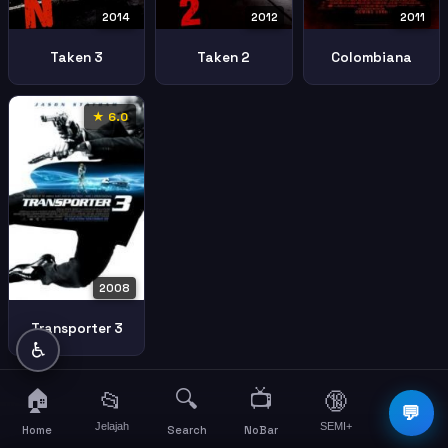
2014
2012
2011
Taken 3
Taken 2
Colombiana
★ 6.0
2008
Transporter 3
♿
🏠
🔍
📺
📂
🔞
☰
💬
Jelajah
SEMI+
More
Home
Search
NoBar