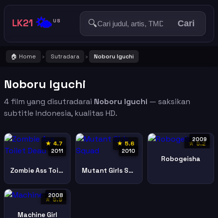
🌤️
LK21
🔍
US
Cari
🏠 Home
Sutradara
Noboru Iguchi
›
›
Noboru Iguchi
4 film yang disutradarai
Noboru Iguchi
— saksikan
subtitle Indonesia, kualitas HD.
2009
★ 4.7
★ 5.6
★ 5.2
2011
2010
Robogeisha
Zombie Ass Toilet Dead
Mutant Girls Squad
2008
★ 5.9
Machine Girl