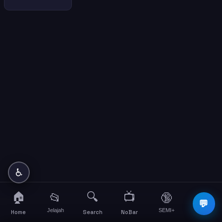
♿
🏠
🔍
📺
📂
🔞
☰
💬
Jelajah
SEMI+
More
Home
Search
NoBar