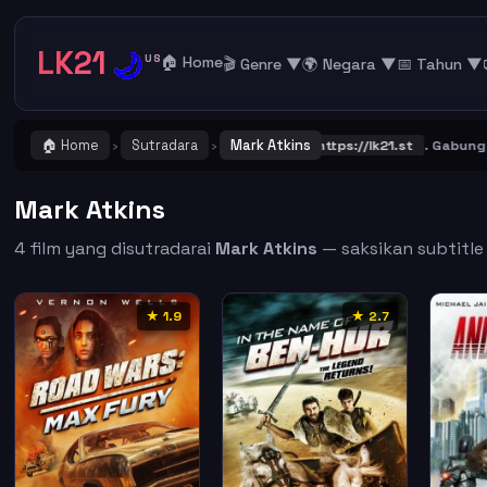
LK21
🌙
US
🏠 Home
🎬 Genre ▼
🌍 Negara ▼
📅 Tahun ▼
🏠 Home
Sutradara
Mark Atkins
G ! Catat dan Bookmark alamat URL LK21
https://lk21.st
. Gabung ber
›
›
Mark Atkins
4 film yang disutradarai
Mark Atkins
— saksikan subtitle 
★ 1.9
★ 2.7