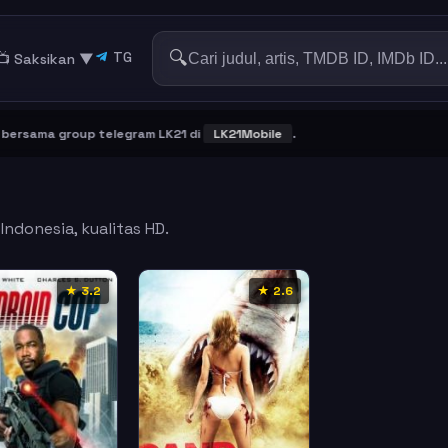
🔍
TG
📺 Saksikan
▼
sama group telegram LK21 di
LK21Mobile
.
Indonesia, kualitas HD.
★ 3.2
★ 2.6