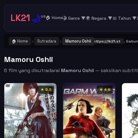
LK21
🌙
US
🏠 Home
🎬 Genre ▼
🌍 Negara ▼
📅 Tahun ▼
🏠 Home
Sutradara
Mamoru Oshii
NG ! Catat dan Bookmark alamat URL LK21
https://lk21.st
. Gabung be
›
›
Mamoru Oshii
6 film yang disutradarai
Mamoru Oshii
— saksikan subtitl
★ 5.5
★ 4.8