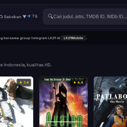
🔍
TG
📺 Saksikan
▼
rsama group telegram LK21 di
LK21Mobile
.
e Indonesia, kualitas HD.
★ 7.4
★ 6.4