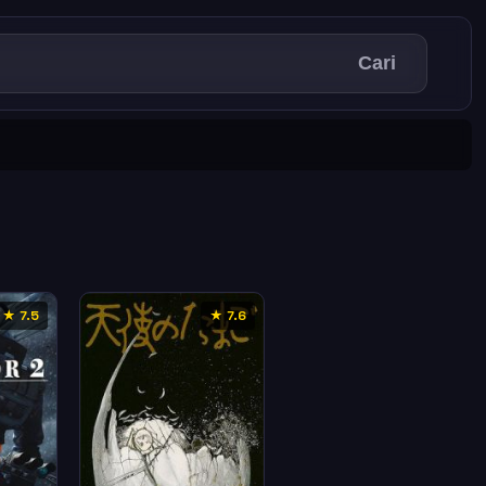
Cari
★ 7.5
★ 7.6