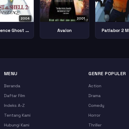
2004
2001
Innocence Ghost Shell
Patlabor 2 M
Avalon
MENU
GENRE POPULER
Beranda
Action
Daftar Film
Drama
Indeks A-Z
Comedy
Tentang Kami
Horror
Hubungi Kami
Thriller