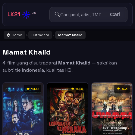
☀️
LK21
🔍
US
Cari
🏠 Home
Sutradara
Mamat Khalid
›
›
Mamat Khalid
4 film yang disutradarai
Mamat Khalid
— saksikan
subtitle Indonesia, kualitas HD.
★ 10.0
★ 10.0
★ 4.3