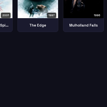
1997
1996
2001
The Edge
Mulholland Falls
Along Came A Spider