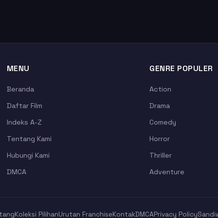
MENU
GENRE POPULER
Beranda
Action
Daftar Film
Drama
Indeks A-Z
Comedy
Tentang Kami
Horror
Hubungi Kami
Thriller
DMCA
Adventure
tang
Koleksi Pilihan
Urutan Franchise
Kontak
DMCA
Privacy Policy
Sandi