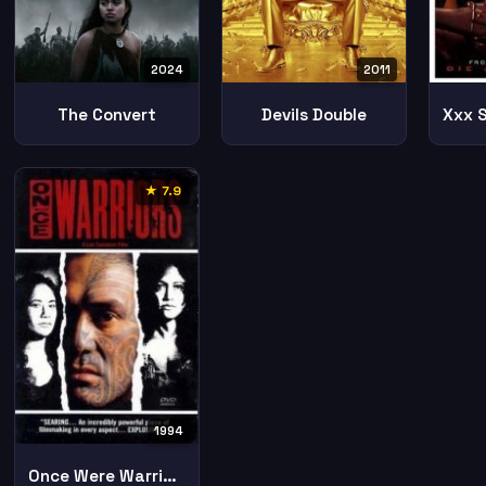
2024
2011
The Convert
Devils Double
★ 7.9
1994
Once Were Warriors