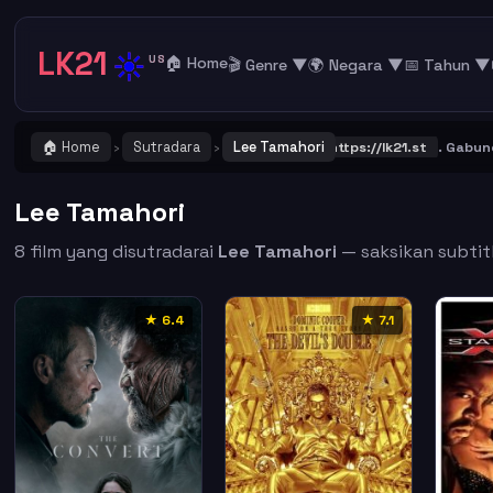
LK21
☀️
US
🏠 Home
🎬 Genre ▼
🌍 Negara ▼
📅 Tahun ▼
🏠 Home
Sutradara
Lee Tamahori
 ! Catat dan Bookmark alamat URL LK21
https://lk21.st
. Gabung ber
›
›
Lee Tamahori
8 film yang disutradarai
Lee Tamahori
— saksikan subtitl
★ 6.4
★ 7.1