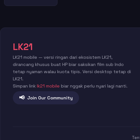
LK21
LK21 mobile — versi ringan dari ekosistem LK21,
dirancang khusus buat HP biar saksikan film sub Indo
tetap nyaman walau kuota tipis. Versi desktop tetap di
LK21.
Simpan link
lk21 mobile
biar nggak perlu nyari lagi nanti.
📢
Join Our Community
Ten