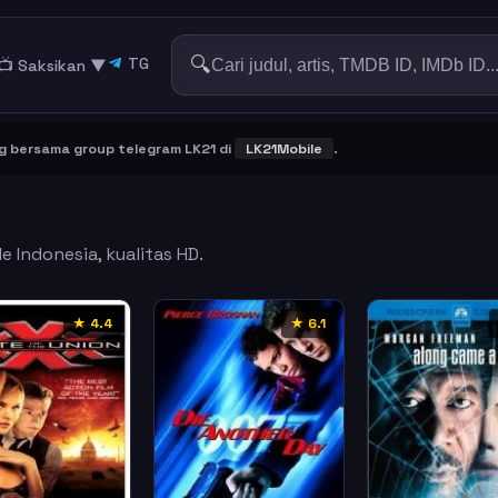
🔍
TG
📺 Saksikan
▼
sama group telegram LK21 di
LK21Mobile
.
e Indonesia, kualitas HD.
★ 4.4
★ 6.1