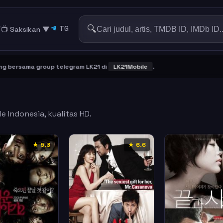
🔍
TG
▼
📺 Saksikan
▼
ersama group telegram LK21 di
LK21Mobile
.
e Indonesia, kualitas HD.
★ 5.3
★ 6.6