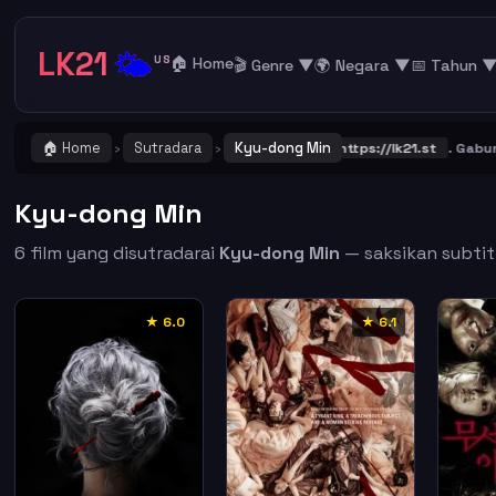
LK21
🌤️
US
🏠 Home
🎬 Genre ▼
🌍 Negara ▼
📅 Tahun 
🏠 Home
Sutradara
Kyu-dong Min
ING ! Catat dan Bookmark alamat URL LK21
https://lk21.st
. Gabung b
›
›
Kyu-dong Min
6 film yang disutradarai
Kyu-dong Min
— saksikan subtitl
★ 6.0
★ 6.1