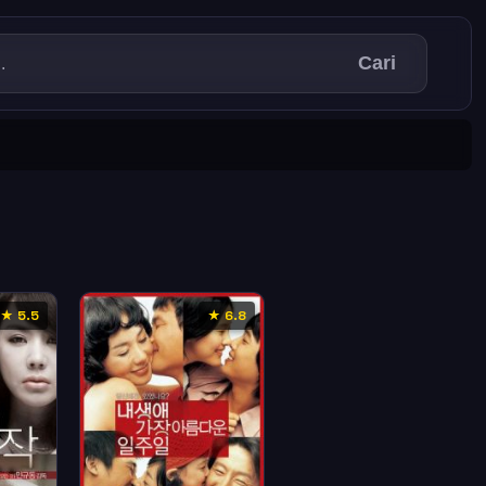
Cari
★ 5.5
★ 6.8