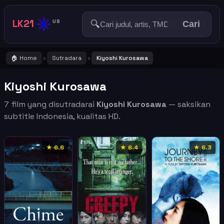
☀️
LK21
🔍
US
Cari
🏠 Home
Sutradara
Kiyoshi Kurosawa
›
›
Kiyoshi Kurosawa
7 film yang disutradarai
Kiyoshi Kurosawa
— saksikan
subtitle Indonesia, kualitas HD.
★ 6.6
★ 6.4
★ 6.3