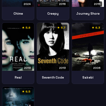
2024
2016
2015
Chime
Creepy
Journey Shore
★ 5.8
★ 5.7
★ 6.3
2013
2006
2013
Seventh Code
Sakebi
Real
★ 6.5