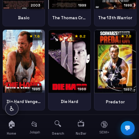
2003
1999
1999
Basic
The Thomas Crown Affair
The 13th Warrior
★ 7.6
★ 8.2
★ 7.8
1995
1988
1987
Die Hard Vengeance
Die Hard
Predator
♿
🏠
🔍
📺
📂
🔞
☰
💬
Jelajah
SEMI+
More
Home
Search
NoBar