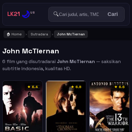
🌙
LK21
🔍
US
Cari
🏠 Home
Sutradara
John McTiernan
›
›
John McTiernan
6 film yang disutradarai
John McTiernan
— saksikan
subtitle Indonesia, kualitas HD.
★ 6.4
★ 6.8
★ 6.6