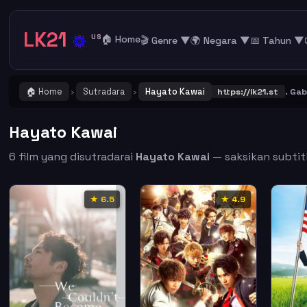
LK21
🔅
US
🏠 Home
🎬 Genre ▼
🌍 Negara ▼
📅 Tahun ▼
🏠 Home
Sutradara
Hayato Kawai
TING ! Catat dan Bookmark alamat URL LK21
https://lk21.st
. Gabung 
›
›
Hayato Kawai
6 film yang disutradarai
Hayato Kawai
— saksikan subtitl
★ 6.5
★ 4.9