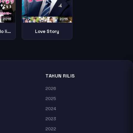
2016
2015
Kurosaki Kun No Iinari Ni Nante Naranai
Love Story
TAHUN RILIS
2026
2025
2024
2023
2022