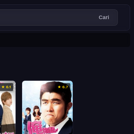
Cari
★ 6.1
★ 6.7