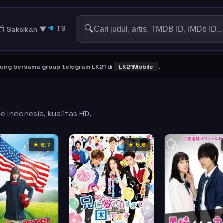
🔍
TG
📺 Saksikan
▼
bersama group telegram LK21 di
LK21Mobile
.
e Indonesia, kualitas HD.
★ 6.7
★ 5.6