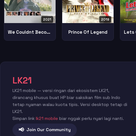
2021
2019
We Couldnt Become Adults
Prince Of Legend
LK21
LK21 mobile — versi ringan dari ekosistem LK21,
dirancang khusus buat HP biar saksikan film sub Indo
tetap nyaman walau kuota tipis. Versi desktop tetap di
LK21.
Simpan link
lk21 mobile
biar nggak perlu nyari lagi nanti.
📢
Join Our Community