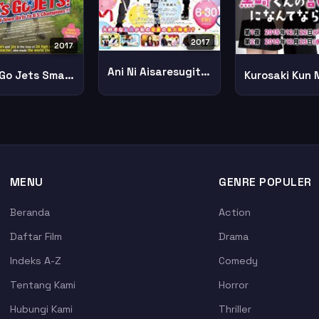
2017
2017
Ani Ni Aisaresugite Komattemasu 2017 2
Lets Go Jets Small Town Girls U S Champions
MENU
GENRE POPULER
Beranda
Action
Daftar Film
Drama
Indeks A-Z
Comedy
Tentang Kami
Horror
Hubungi Kami
Thriller