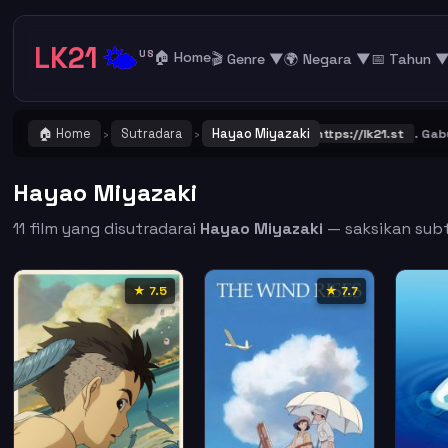
LK21
🌤️
US
🏠 Home
🎬 Genre ▼
🌍 Negara ▼
📅 Tahun 
🏠 Home
Sutradara
Hayao Miyazaki
NG ! Catat dan Bookmark alamat URL LK21
https://lk21.st
. Gabung be
›
›
Hayao Miyazaki
11 film yang disutradarai
Hayao Miyazaki
— saksikan subti
★ 7.5
★ 7.7