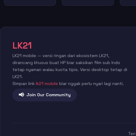
LK21
LK21 mobile — versi ringan dari ekosistem LK21,
dirancang khusus buat HP biar saksikan film sub Indo
tetap nyaman walau kuota tipis. Versi desktop tetap di
LK21.
Simpan link
lk21 mobile
biar nggak perlu nyari lagi nanti.
📢
Join Our Community
Ten