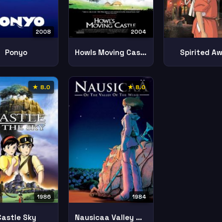
2008
2004
Ponyo
Spirited A
Howls Moving Castle
★ 8.0
★ 8.0
1986
1984
Castle Sky
Nausicaa Valley Wind