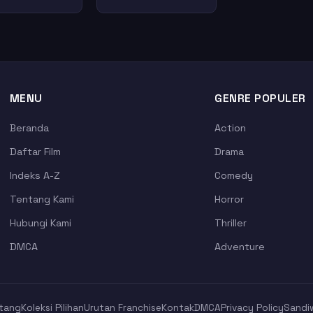
MENU
GENRE POPULER
Beranda
Action
Daftar Film
Drama
Indeks A-Z
Comedy
Tentang Kami
Horror
Hubungi Kami
Thriller
DMCA
Adventure
tang
Koleksi Pilihan
Urutan Franchise
Kontak
DMCA
Privacy Policy
Sandi