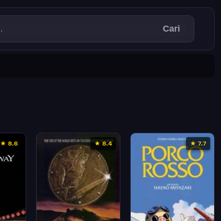
Cari
★ 8.6
★ 8.4
★ 7.7