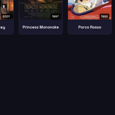
2001
1997
1992
way
Princess Mononoke
Porco Rosso