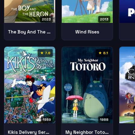
2023
2013
The Boy And The Heron
Wind Rises
★ 7.8
★ 8.1
1989
1988
Kikis Delivery Service
My Neighbor Totoro