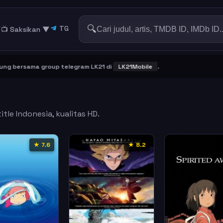
🔍
TG
▼
📺 Saksikan
▼
rsama group telegram LK21 di
LK21Mobile
.
tle Indonesia, kualitas HD.
★ 7.6
★ 8.2