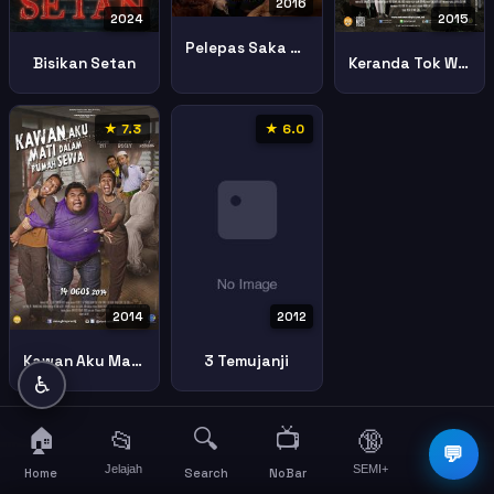
2016
2024
2015
Pelepas Saka 2016 Malay Movie
Bisikan Setan
Keranda Tok Wan Terbang 2015 Malay Movie
★ 7.3
★ 6.0
2014
2012
Kawan Aku Mati Dalam Rumah Sewa
3 Temujanji
♿
🏠
🔍
📺
📂
🔞
☰
💬
Jelajah
SEMI+
More
Home
Search
NoBar