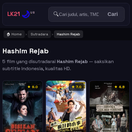
🌙
LK21
🔍
US
Cari
🏠 Home
Sutradara
Hashim Rejab
›
›
Hashim Rejab
5 film yang disutradarai
Hashim Rejab
— saksikan
subtitle Indonesia, kualitas HD.
★ 9.0
★ 7.0
★ 4.8