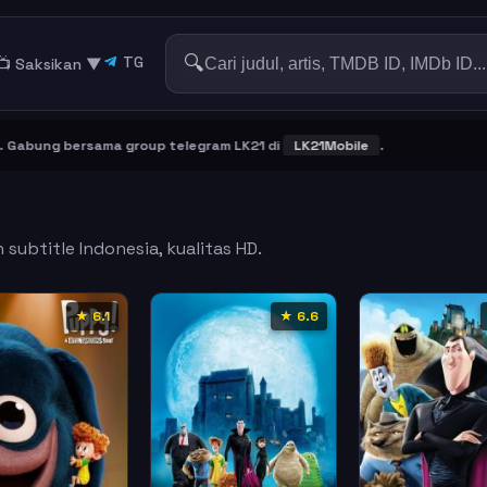
🔍
TG
📺 Saksikan
▼
bung bersama group telegram LK21 di
LK21Mobile
.
subtitle Indonesia, kualitas HD.
★ 6.1
★ 6.6