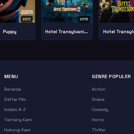
2017
2015
Puppy
Hotel Transylvania 2
Hotel Transyl
MENU
GENRE POPULER
Beranda
Action
Daftar Film
Drama
Indeks A-Z
Comedy
Tentang Kami
Horror
Hubungi Kami
Thriller