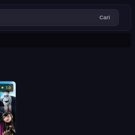
Cari
★ 7.0