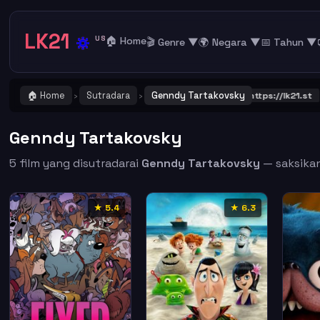
LK21
🔅
US
🏠 Home
🎬 Genre ▼
🌍 Negara ▼
📅 Tahun ▼
🏠 Home
Sutradara
Genndy Tartakovsky
PENTING ! Catat dan Bookmark alamat URL LK21
https://lk21.st
. Ga
›
›
Genndy Tartakovsky
5 film yang disutradarai
Genndy Tartakovsky
— saksikan 
★ 5.4
★ 6.3