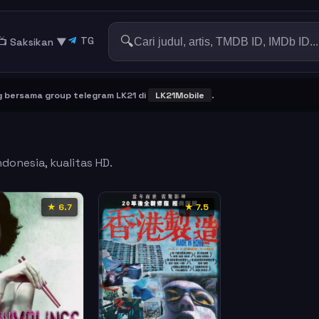
🔍
TG
📺 Saksikan
▼
rsama group telegram LK21 di
LK21Mobile
.
donesia, kualitas HD.
★ 6.7
★ 7.5